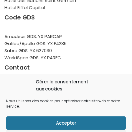
Hotel des Nations Saint Germain
Hotel Eiffel Capitol
Code GDS
Amadeus GDS: YX PARCAP
Galileo/Apollo GDS: YX F4286
Sabre GDS: YX 627030
WorldSpan GDS: YX PAREC
Contact
Gérer le consentement
9 rue Viala
aux cookies
75015 PARIS
FRANCE
Nous utilisons des cookies pour optimiser notre site web et notre
service.
reservation@ecapitolparis.com
+33 (0) 6 79 34 89 57
Accepter
Tous droits réservés - Site Officiel de l'Hôtel Eiffel
Capitol - © 2023 - Gestion hôtelière par l'
Agence Crého