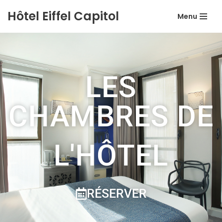
Hôtel Eiffel Capitol
Menu
Aller
au
contenu
LES
CHAMBRES DE
L'HÔTEL
RÉSERVER