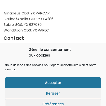
Amadeus GDS: YX PARCAP
Galileo/Apollo GDS: YX F4286
Sabre GDS: YX 627030
WorldSpan GDS: YX PAREC
Contact
Gérer le consentement
9 rue Viala
aux cookies
75015 PARIS
FRANCE
Nous utilisons des cookies pour optimiser notre site web et notre
service.
reservation@ecapitolparis.com
+33 (0) 6 79 34 89 57
Accepter
Tous droits réservés - Site Officiel de l'Hôtel Eiffel
Capitol - © 2023 - Gestion hôtelière par l'
Agence Crého
Refuser
Politique cookie
-
Mention légales
-
Sitemap
Préférences