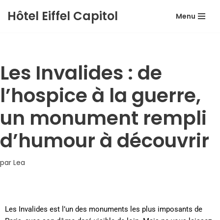
Hôtel Eiffel Capitol
Menu
Aller
au
contenu
Les Invalides : de
l’hospice à la guerre,
un monument rempli
d’humour à découvrir
par
Lea
Les Invalides est l’un des monuments les plus imposants de